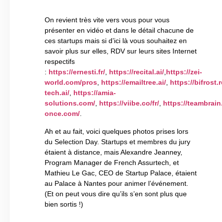
On revient très vite vers vous pour vous
présenter en vidéo et dans le détail chacune de
ces startups mais si d’ici là vous souhaitez en
savoir plus sur elles, RDV sur leurs sites Internet
respectifs
:
https://ernesti.fr/
,
https://recital.ai/
,
https://zei-
world.com/pros
,
https://emailtree.ai/
,
https://bifrost.r
tech.ai/
,
https://amia-
solutions.com/
,
https://viibe.co/fr/
,
https://teambrain.
once.com/
.
Ah et au fait, voici quelques photos prises lors
du Selection Day. Startups et membres du jury
étaient à distance, mais Alexandre Jeanney,
Program Manager de French Assurtech, et
Mathieu Le Gac, CEO de Startup Palace, étaient
au Palace à Nantes pour animer l’événement.
(Et on peut vous dire qu’ils s’en sont plus que
bien sortis !)