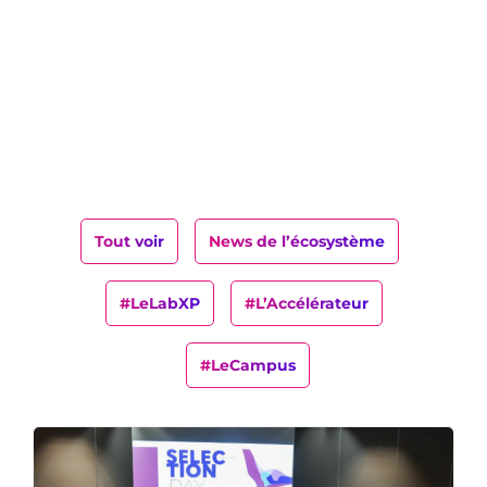
Tout voir
News de l’écosystème
#LeLabXP
#L’Accélérateur
#LeCampus