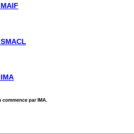
: MAIF
 : SMACL
 IMA
On commence par IMA.