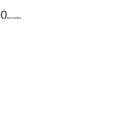
00
secondes
 NUMÉRIQUE,
ISQUE.