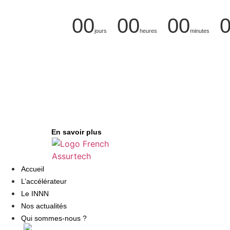
00
00
00
jours
heures
minutes
SALON INNN 2023
SALON DE L’INNOVATION
DE L’INSURTECH ET DU R
En savoir plus
Accueil
L’accélérateur
Le INNN
Nos actualités
Qui sommes-nous ?